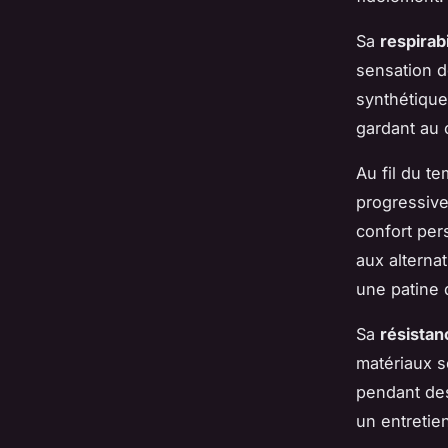
Sa
respirabi
sensation d
synthétique
gardant au c
Au fil du t
progressive
confort per
aux alternat
une patine d
Sa
résistan
matériaux s
pendant des
un entretie