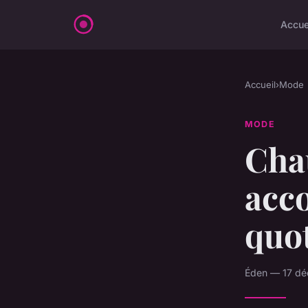
Accue
Accueil
›
Mode
MODE
Chau
acc
quo
Éden — 17 dé