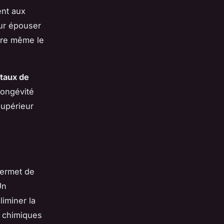
ent aux
our épouser
iore même le
taux de
 longévité
supérieur
permet de
Un
liminer la
s chimiques