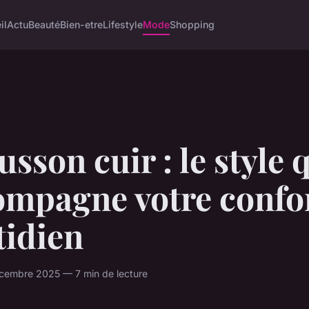
il
Actu
Beauté
Bien-etre
Lifestyle
Mode
Shopping
sson cuir : le style 
ompagne votre confo
tidien
cembre 2025 — 7 min de lecture