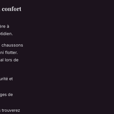
 confort
ère à
tidien.
os chaussons
 flotter.
al lors de
rité et
ages de
s trouverez