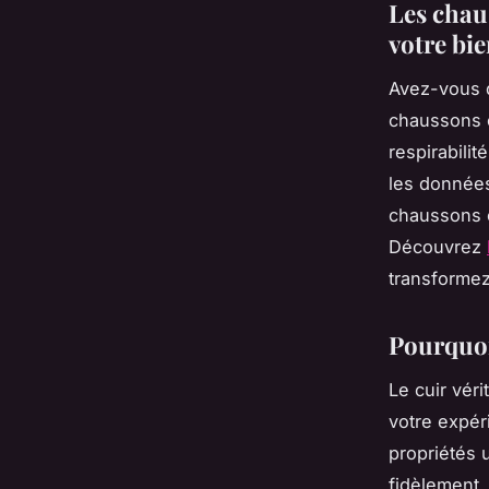
Les chau
votre bi
Avez-vous d
chaussons e
respirabilit
les données
chaussons 
Découvrez
transformez
Pourquoi
Le cuir vér
votre expér
propriétés 
fidèlement.