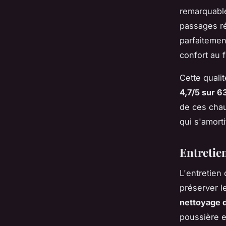
remarquable
passages ré
parfaitemen
confort au 
Cette qualit
4,7/5 sur 6
de ces chau
qui s'amort
Entretien
L'entretien
préserver 
nettoyage 
poussière e