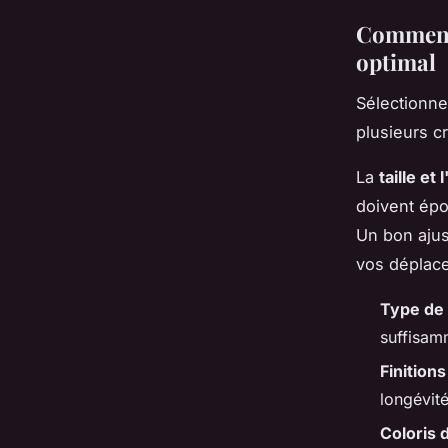
Comment 
optimal
Sélectionne
plusieurs cr
La
taille et
doivent épo
Un bon ajus
vos déplac
Type de
suffisam
Finitions
longévit
Coloris 