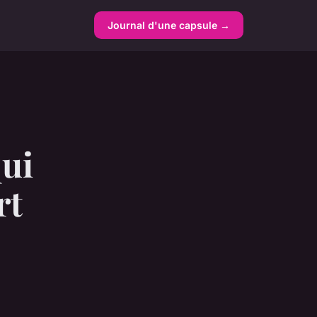
Journal d'une capsule →
qui
rt