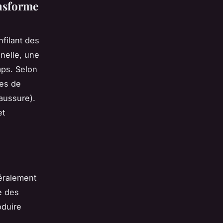
ansforme
filant des
nelle, une
mps. Selon
tes de
aussure).
t
téralement
e des
oduire