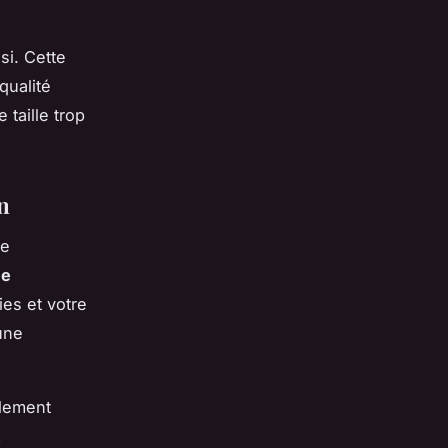
si. Cette
qualité
 taille trop
en
re
ce
es et votre
une
llement
x