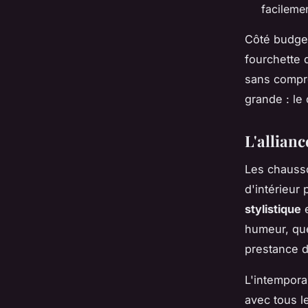
facilemen
Côté budge
fourchette 
sans comprom
grande : le
L'allianc
Les chausso
d'intérieur
stylistique
e
humeur, que
prestance d
L'intempora
avec tous l