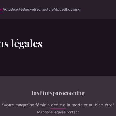
il
Actu
Beauté
Bien-etre
Lifestyle
Mode
Shopping
s légales
Institutspacocooning
“Votre magazine féminin dédié à la mode et au bien-être”
Mentions légales
Contact