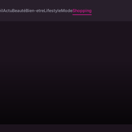
il
Actu
Beauté
Bien-etre
Lifestyle
Mode
Shopping